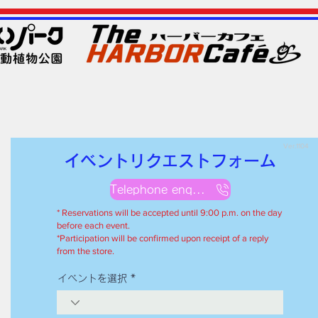
Ver.1104
イベントリクエストフォーム
Telephone enquiries
* Reservations will be accepted until 9:00 p.m. on the day
before each event.
*Participation will be confirmed upon receipt of a reply
from the store.
イベントを選択