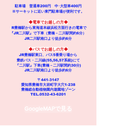
駐車場 普通車200円 中･大型車400円
※サーキットに近い東門駐車場が便利です。
◆電車でお越しの方◆
J
R豊橋駅から東海道本線浜松方面行きの電車で
『JR二川駅』で下車（豊橋－二川駅間約6分）
JR二川駅南口より徒歩約6分
◆バスでお越しの方◆
JR豊橋駅東口、バス5番乗り場から
豊鉄バス・二川線(55,56,57系統)にて
『二川駅』下車(豊橋－二川駅間約30分)
JR二川駅南口より徒歩約6分
〒441-3147
愛知県豊橋市大岩町字大穴1-238
豊橋総合動植物園内遊園地ゾーン​
TEL.0532-43-6201
GoogleMAPで見る