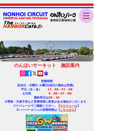
のんほいサーキット 施設案内
営業時間
定休日：月曜日･火曜日(祝日の場合は営業)
平日（水～金）
13：00～21：00
土日祝
9：00～21：00
最終受付は
20：30
※季節・天候不良など営業時間に変更がある場合がございます、
​スケジュールでご確認ください。【
スケジュール
】
※ハーバーカフェの営業時間は【
こちらから
】