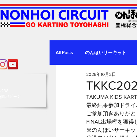
All Posts
のんほいサーキット
2025年10月2日
TKKC2
238
TAKUMA KIDS KART
園地ゾーン
最終結果参加ドライ
ご参加頂きありがとう
FINAL出場権を
※のんほいサーキット