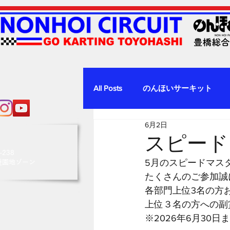
All Posts
のんほいサーキット
6月2日
スピード
238
5月のスピードマス
園地ゾーン
たくさんのご参加誠
各部門上位3名の方
上位３名の方への副
※2026年6月30日