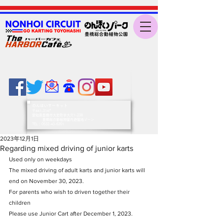
のんほいサーキット
〒441-3147
愛知県豊橋市大岩町字大穴1-238
豊橋総合動植物園内遊園地ゾーン
​TEL：0532-43-6201
2023年12月1日
Regarding mixed driving of junior karts
Used only on weekdays
The mixed driving of adult karts and junior karts will 
end on November 30, 2023. 
For parents who wish to driven together their 
children
Please use Junior Cart after December 1, 2023.