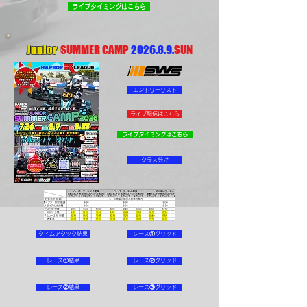
ライブタイミングはこちら
Junior-
SUMMER CAMP
2026.8.9.
SUN
エントリーリスト
ライブ配信はこちら
ライブタイミングはこちら
クラス分け
タイムアタック結果
レース①グリッド
レース①結果
レース②グリッド
レース②結果
レース③グリッド