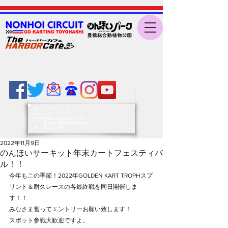
のんほいサーキット
〒441-3147
愛知県豊橋市大岩町字大穴1-238
豊橋総合動植物園内遊園地ゾーン
​TEL：0532-43-6201
2022年11月9日
のんほいサーキット年末カートフェスティバ
ル！！
今年もこの季節！2022年GOLDEN KART TROPHスプ
リント＆耐久レースの各最終戦を同日開催しま
す！！
みなさま奮ってエントリーお願い致します！
スポット参戦大歓迎ですよ。