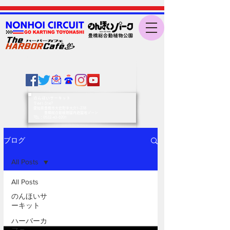
のんほいサーキット
〒441-3147
愛知県豊橋市大岩町字大穴1-238
豊橋総合動植物園内遊園地ゾーン
​TEL：0532-43-6201
ブログ
All Posts
All Posts
のんほいサ
ーキット
ハーバーカ