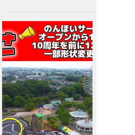
2025年12月28日
新春お年玉ガラポン開催！
1/2～1/4の限定開催、新年の運試し！ 回数券購
入で､必ず当たるガラポンおみくじを回せます♪
走り初めにピッタリ！1/10開催のBTRに向けて
の練習も お得に回数券をGETすればタイムアッ
プの近道かも!? 詳しくはスタッフにお尋ねくだ
さい。